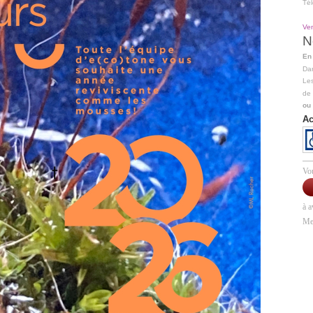
Tél
Ven
N
En 
Dan
Le
de
ou
Ac
Vo
à a
Me