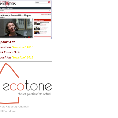
aporama de
position
"Invisible" 2015
jet France 3 de
position
"Invisible" 2015
 bis Faubourg Chartrain
100 Vendôme