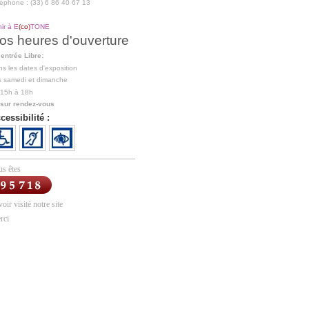
éphone : (33) 6 86 40 67 13
ir à E
(co)
TONE
os heures d'ouverture
entrée Libre:
s les dates d'exposition
s samedi et dimanche
 15h à 18h
 sur rendez-vous
cessibilité :
us êtes
voir visité notre site
rci