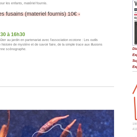
our les enfants, matériel fournis.
des fusains (materiel fournis) 10€ -
h30 à 16h30
er au jardin en partenariat avec l'association ecotone : Les outils
histoire de mystère et de savoir faire, de la simple trace aux illusions
Di
ienne scénographe.
Ex
Su
Ex
190
41