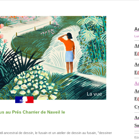
Ac
Lum
At
E
Ac
E
Ac
Ac
E
Cy
 au Prés Charrier de Naveil le
Ad
So
outil ancestral de dessin, le fusain et un atelier de dessin au fusain, "dessiner
E(