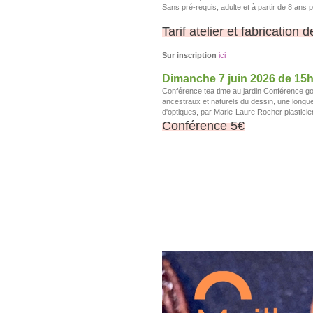
Sans pré-requis, adulte et à partir de 8 ans p
Tarif atelier et fabrication 
Sur inscription
ici
Dimanche 7 juin 2026 de 15
Conférence tea time au jardin Conférence goût
ancestraux et naturels du dessin, une longue 
d'optiques, par Marie-Laure Rocher plastic
Conférence 5€