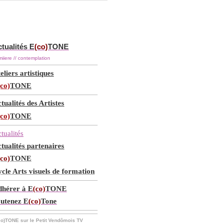
tualités E
(co)
TONE
iiere // contemplation
eliers artistiques
(co)
TONE
tualités des Artistes
(co)
TONE
tualités
tualités partenaires
(co)
TONE
cle Arts visuels de formation
hérer à E
(co)
TONE
utenez E
(co)
Tone
co)TONE sur le Petit Vendômois TV