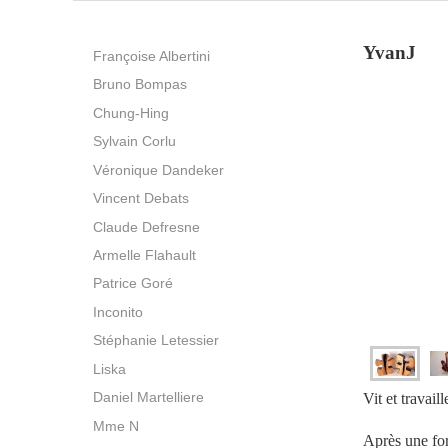
YvanJ
Françoise Albertini
Bruno Bompas
Chung-Hing
Sylvain Corlu
Véronique Dandeker
Vincent Debats
Claude Defresne
Armelle Flahault
Patrice Goré
Inconito
Stéphanie Letessier
Liska
Daniel Martelliere
Vit et travai
Mme N
Après une for