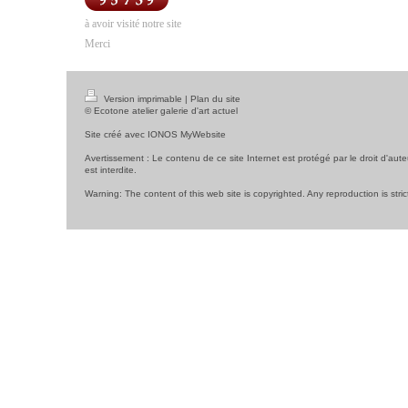
à avoir visité notre site
Merci
Version imprimable
|
Plan du site
© Ecotone atelier galerie d'art actuel
Site créé avec
IONOS MyWebsite
Avertissement : Le contenu de ce site Internet est protégé par le droit d'aute
est interdite.
Warning: The content of this web site is copyrighted. Any reproduction is stric