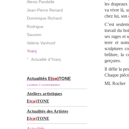
Alexis Pandelle
les drapeaux 
va vivre là, 
Jean-Pierre Renard
chez lui, son 
Dominique Richard
C’est seulem
Rodrigue
travail du bo
Sauvion
ses rages et 
terre et not
Valérie Vanhoof
sculptures co
Yvanj
brûlure, la 
Actualité d'Yvanj
gerçures.
Il défie la p
Chaque pièce 
Actualités E
(co)
TONE
ML Rocher
Lumiiere // contemplation
Ateliers artistiques
E
(co)
TONE
Actualités des Artistes
E
(co)
TONE
Actualités