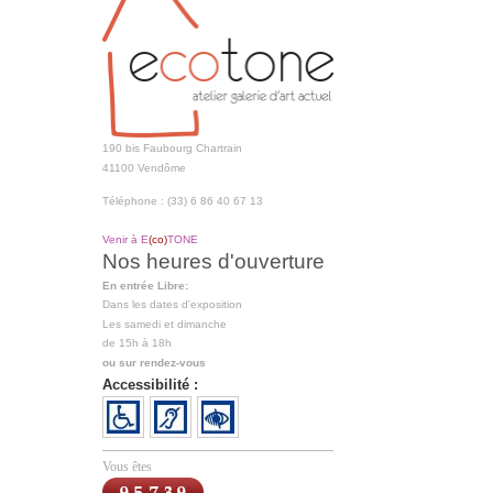
190 bis Faubourg Chartrain
41100 Vendôme
Téléphone : (33) 6 86 40 67 13
Venir à E
(co)
TONE
Nos heures d'ouverture
En entrée Libre:
Dans les dates d'exposition
Les samedi et dimanche
de 15h à 18h
ou sur rendez-vous
Accessibilité :
Vous êtes