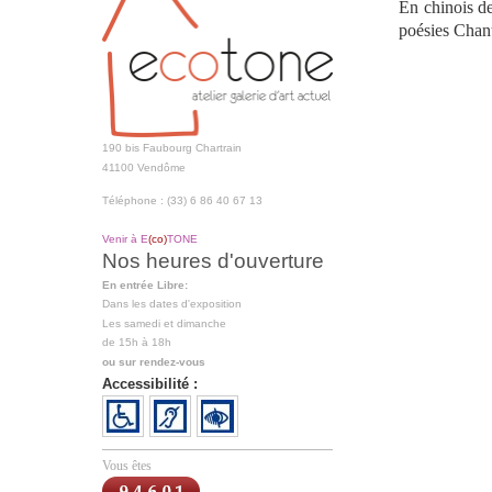
En chinois de
poésies Chant
190 bis Faubourg Chartrain
41100 Vendôme
Téléphone : (33) 6 86 40 67 13
Venir à E
(co)
TONE
Nos heures d'ouverture
En entrée Libre:
Dans les dates d'exposition
Les samedi et dimanche
de 15h à 18h
ou sur rendez-vous
Accessibilité :
Vous êtes