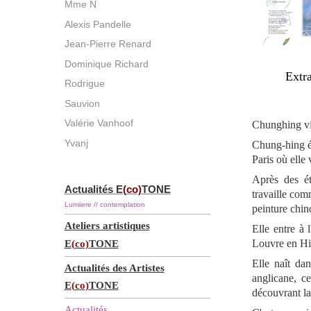
Mme N
Alexis Pandelle
Jean-Pierre Renard
Dominique Richard
Extra
Rodrigue
Sauvion
Valérie Vanhoof
Chunghing vit
Yvanj
Chung-hing éc
Paris où elle
Après des ét
Actualités E
(co)
TONE
travaille com
Lumiiere // contemplation
peinture chino
Ateliers artistiques
Elle entre à
Louvre en His
E
(co)
TONE
Elle naît da
Actualités des Artistes
anglicane, c
E
(co)
TONE
découvrant la 
Actualités