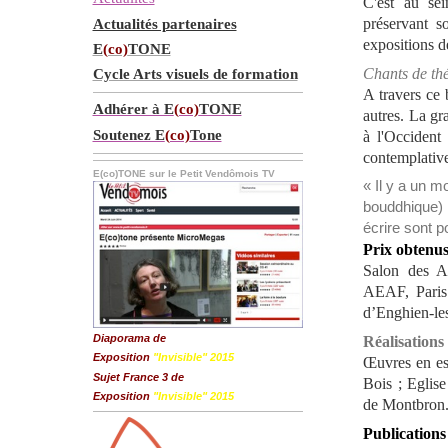
C'est au sei
préservant s
Actualités partenaires
expositions d
E
(co)
TONE
Chants de th
Cycle Arts visuels de formation
A travers ce 
Adhérer à E
(co)
TONE
autres. La gr
Soutenez E
(co)
Tone
à l'Occident
contemplativ
E(co)TONE sur le Petit Vendômois TV
« Il y a un m
bouddhique) 
écrire sont p
Prix
obtenu
Salon des A
AEAF, Paris
d’Enghien-le
Diaporama de
Réalisation
Exposition
"Invisible" 2015
Œuvres en es
Sujet France 3 de
Bois ; Eglis
Exposition
"Invisible" 2015
de Montbron
Publications