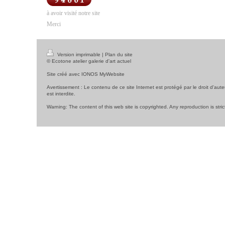
à avoir visité notre site
Merci
Version imprimable
|
Plan du site
© Ecotone atelier galerie d'art actuel
Site créé avec
IONOS MyWebsite
Avertissement : Le contenu de ce site Internet est protégé par le droit d'aute
est interdite.
Warning: The content of this web site is copyrighted. Any reproduction is stric