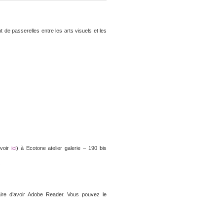
 de passerelles entre les arts visuels et les
(voir
ici
) à Ecotone atelier galerie – 190 bis
r
ire d’avoir Adobe Reader. Vous pouvez le