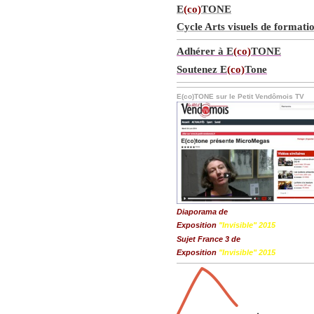
E
(co)
TONE
Cycle Arts visuels de formati
Adhérer à E
(co)
TONE
Soutenez E
(co)
Tone
E(co)TONE sur le Petit Vendômois TV
Diaporama de
Exposition
"Invisible" 2015
Sujet France 3 de
Exposition
"Invisible" 2015