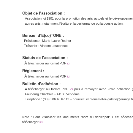
Objet de l’association :
Association loi 1901 pour la promotion des arts actuels et le développement
autres arts, notamment l'écriture, la performance ou la poésie action.
Bureau
d’E(co)TONE :
Présidente : Marie-Laure Rocher
Trésorier : Vincent Lesconnec
Statuts de l’association :
A
télécharger au format PDF
ici
Règlement :
A
télécharger au format PDF
ici
Bulletin d’adhésion :
A télécharger au format PDF
ici
puis à renvoyer avec votre cotisation 
Faubourg Chartrain – 41100 Vendôme
Téléphone : (33) 6 86 40 67 13 – courriel : ecotoneatelier-galerie@orange.f
Note : Pour visualiser les documents
"nom du fichier.pdf"
il est nécessa
télécharger
ici