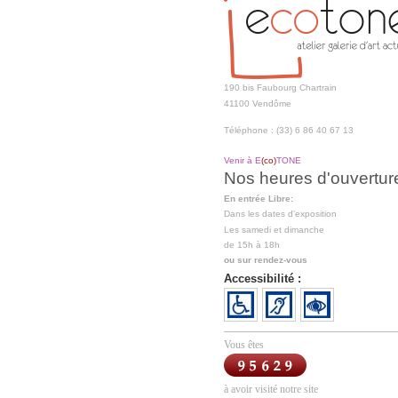
190 bis Faubourg Chartrain
41100 Vendôme
Téléphone : (33) 6 86 40 67 13
Venir à E
(co)
TONE
Nos heures d'ouvertur
En entrée Libre:
Dans les dates d'exposition
Les samedi et dimanche
de 15h à 18h
ou sur rendez-vous
Accessibilité :
Vous êtes
à avoir visité notre site