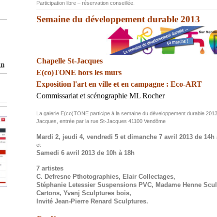
Participation libre – réservation conseillée.
Semaine du développement durable 2013
Chapelle St-Jacques
on
E(co)TONE hors les murs
Exposition
l'art en ville et en campagne :
Eco-ART
Commissariat et scénographie ML Rocher
La galerie E(co)TONE participe à la semaine du développement durable 2013 
Jacques, entrée par la rue St-Jacques 41100 Vendôme
Mardi 2, jeudi 4, vendredi 5 et dimanche 7 avril 2013 de 14h
et
Samedi 6 avril 2013 de 10h à 18h
7 artistes
C. Defresne Pthotographies, Elair Collectages,
Stéphanie Letessier Suspensions PVC, Madame Henne Sculpt
Cartons, Yvanj Sculptures bois,
Invité Jean-Pierre Renard Sculptures.