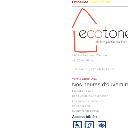
Exposition
"Invisible" 2015
190 bis Faubourg Chartrain
41100 Vendôme
Téléphone : (33) 6 86 40 67 13
Venir à E
(co)
TONE
Nos heures d'ouvertur
En entrée Libre:
Dans les dates d'exposition
Les samedi et dimanche
de 15h à 18h
ou sur rendez-vous
Accessibilité :