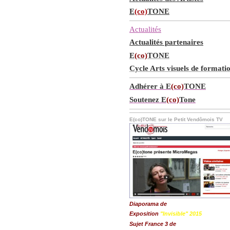
E
(co)
TONE
Actualités
Actualités partenaires
E
(co)
TONE
Cycle Arts visuels de formati
Adhérer à E
(co)
TONE
Soutenez E
(co)
Tone
E(co)TONE sur le Petit Vendômois TV
Diaporama de
Exposition
"Invisible" 2015
Sujet France 3 de