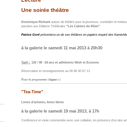
Une soirée théâtre
Dominique Richard
auteur de théâtre pour la jeunesse, comédien et metteu
parution aux Editions Théâtrales
"Les Cahiers de Rémi"
.
Patrice Goré
présentera un de ses théâtres en papiers inspiré des Kamishibaï
à la galerie le
samedi 11 mai 2013 à 20h30
Tarif :
12€ / 8€ -18 ans et adhérents Wish et Ecotone
Réservation et renseignements au 0
6 86 40 67 13
Pour le programme cli
quez
ici
"Tea-Time"
Livres d’artistes, livres libres
à la galerie le
samedi 19 mai 2013, à 17h
Conférence et visite commentée avec une collation, en présence d’un des ar