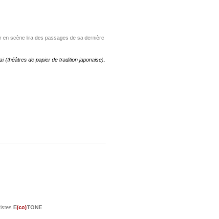
r en scène lira des passages de sa dernière
 (théâtres de papier de tradition japonaise).
tistes
E
(co)
TONE