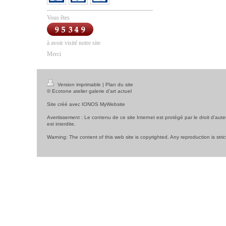
Vous êtes
à avoir visité notre site
Merci
Version imprimable
|
Plan du site
© Ecotone atelier galerie d'art actuel
Site créé avec
IONOS MyWebsite
Avertissement : Le contenu de ce site Internet est protégé par le droit d'aute
est interdite.
Warning: The content of this web site is copyrighted. Any reproduction is stric