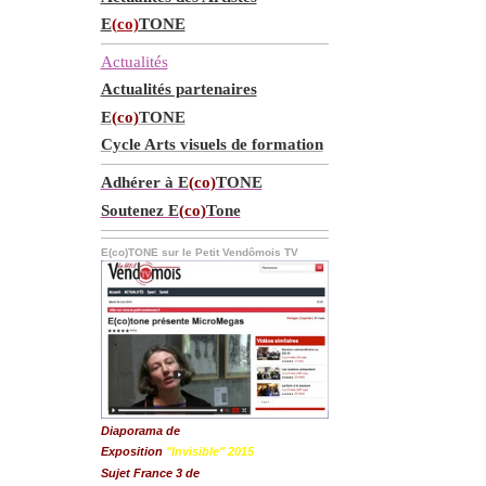
E
(co)
TONE
Actualités
Actualités partenaires
E
(co)
TONE
Cycle Arts visuels de formation
Adhérer à E
(co)
TONE
Soutenez E
(co)
Tone
E(co)TONE sur le Petit Vendômois TV
Diaporama de
Exposition
"Invisible" 2015
Sujet France 3 de