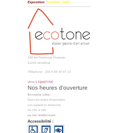
Exposition
"Invisible" 2015
190 bis Faubourg Chartrain
41100 Vendôme
Téléphone : (33) 6 86 40 67 13
Venir à E
(co)
TONE
Nos heures d'ouverture
En entrée Libre:
Dans les dates d'exposition
Les samedi et dimanche
de 15h à 18h
ou sur rendez-vous
Accessibilité :