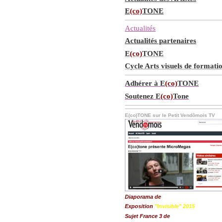
E
(co)
TONE
Actualités
Actualités partenaires
E
(co)
TONE
Cycle Arts visuels de formati
Adhérer à E
(co)
TONE
Soutenez E
(co)
Tone
E(co)TONE sur le Petit Vendômois TV
Diaporama de
Exposition
"Invisible" 2015
Sujet France 3 de