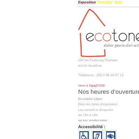
Exposition
"Invisible" 2015
190 bis Faubourg Chartrain
41100 Vendôme
Téléphone : (33) 6 86 40 67 13
Venir à E
(co)
TONE
Nos heures d'ouvertur
En entrée Libre:
Dans les dates d'exposition
Les samedi et dimanche
de 15h à 18h
ou sur rendez-vous
Accessibilité :