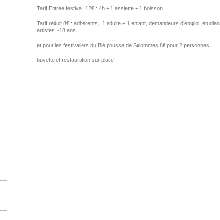
Tarif Entrée festival 12€ : 4h + 1 assiette + 1 boisson
Tarif réduit 8€ : adhérents, 1 adulte + 1 enfant, demandeurs d’emploi, étudia
artistes, -18 ans.
et pour les festivaliers du Blé pousse de Selommes 8€ pour 2 personnes
buvette et restauration sur place