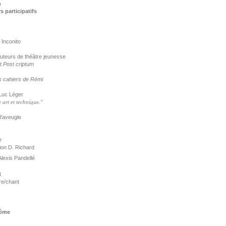
h
participatifs
 Inconito
uteurs de théâtre jeunesse
t
Post criptum
es cahiers de Rémi
 Luc Léger
 art et technique."
 l'aveugle
e
ion D. Richard
lexis Pandellé
t
re/chant
dôme