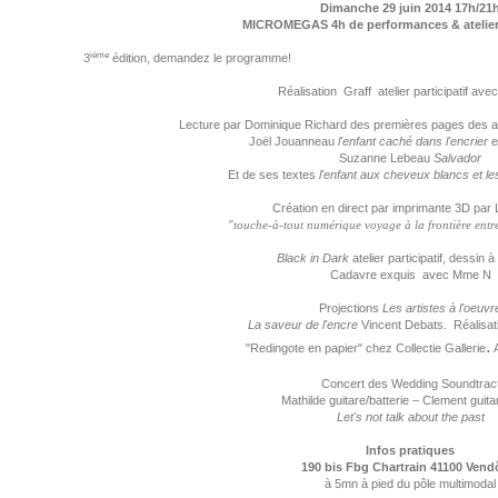
Dimanche 29 juin 2014 17h/21
MICROMEGAS 4h de performances & ateliers 
ième
3
édition, demandez le programme!
Réalisation Graff atelier participatif avec
Lecture par Dominique Richard des premières pages des a
Joël Jouanneau
l'enfant caché dans l'encrier
e
Suzanne Lebeau
Salvador
Et de ses textes
l'enfant aux cheveux blancs et l
Création en direct par imprimante 3D par
"touche-à-tout numérique voyage à la frontière entre
Black in Dark
atelier participatif, dessin à
Cadavre exquis avec Mme N
Projections
Les artistes à l'oeuvr
La saveur de l'encre
Vincent Debats. Réalisat
.
"Redingote en papier" chez Collectie Gallerie
A
Concert des Wedding Soundtrac
Mathilde guitare/batterie – Clement guita
Let's not talk about the past
Infos pratiques
190 bis Fbg Chartrain 41100 Ven
à 5mn à pied du pôle multimodal