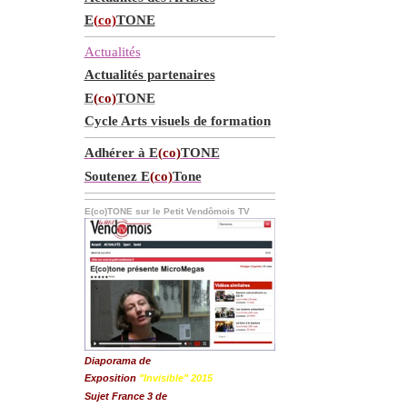
E
(co)
TONE
Actualités
Actualités partenaires
E
(co)
TONE
Cycle Arts visuels de formation
Adhérer à E
(co)
TONE
Soutenez E
(co)
Tone
E(co)TONE sur le Petit Vendômois TV
Diaporama de
Exposition
"Invisible" 2015
Sujet France 3 de