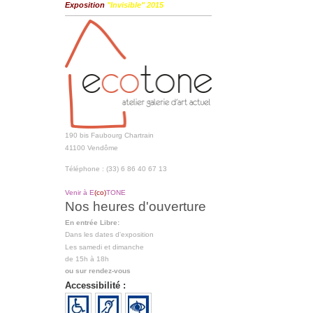
Exposition
"Invisible" 2015
190 bis Faubourg Chartrain
41100 Vendôme
Téléphone : (33) 6 86 40 67 13
Venir à E
(co)
TONE
Nos heures d'ouverture
En entrée Libre:
Dans les dates d'exposition
Les samedi et dimanche
de 15h à 18h
ou sur rendez-vous
Accessibilité :