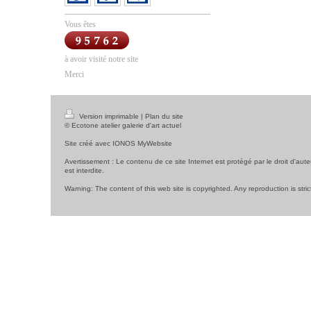
Vous êtes
à avoir visité notre site
Merci
Version imprimable
|
Plan du site
© Ecotone atelier galerie d'art actuel
Site créé avec
IONOS MyWebsite
Avertissement : Le contenu de ce site Internet est protégé par le droit d'aute
est interdite.
Warning: The content of this web site is copyrighted. Any reproduction is stric