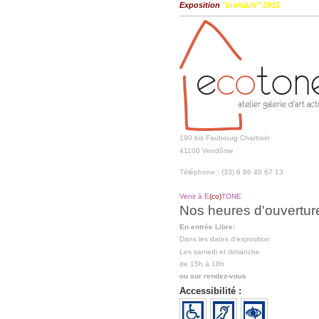
Exposition
"Invisible" 2015
190 bis Faubourg Chartrain
41100 Vendôme
Téléphone : (33) 6 86 40 67 13
Venir à E
(co)
TONE
Nos heures d'ouvertur
En entrée Libre:
Dans les dates d'exposition
Les samedi et dimanche
de 15h à 18h
ou sur rendez-vous
Accessibilité :