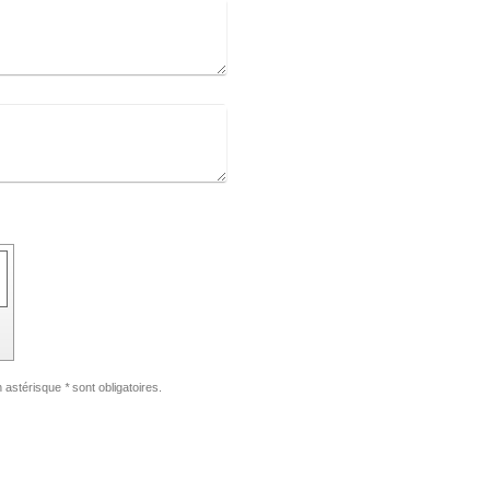
un astérisque
*
sont obligatoires.