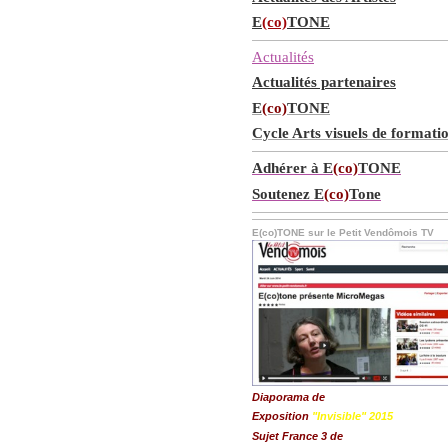
E
(co)
TONE
Actualités
Actualités partenaires
E
(co)
TONE
Cycle Arts visuels de formati
Adhérer à E
(co)
TONE
Soutenez E
(co)
Tone
E(co)TONE sur le Petit Vendômois TV
Diaporama de
Exposition
"Invisible" 2015
Sujet France 3 de