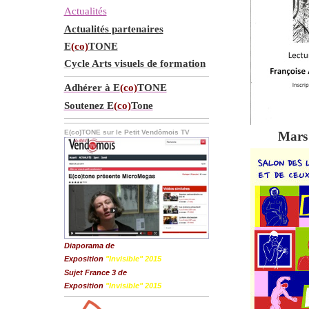
Actualités
Actualités partenaires
E
(co)
TONE
Cycle Arts visuels de formation
Adhérer à E
(co)
TONE
Soutenez E
(co)
Tone
E(co)TONE sur le Petit Vendômois TV
Mars 
Diaporama de
Exposition
"Invisible" 2015
Sujet France 3 de
Exposition
"Invisible" 2015