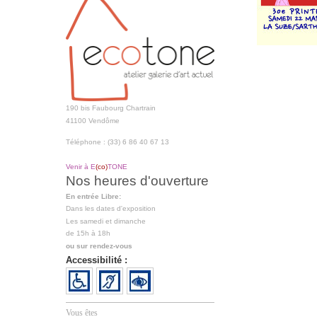
190 bis Faubourg Chartrain
41100 Vendôme
Téléphone : (33) 6 86 40 67 13
Venir à E
(co)
TONE
Nos heures d'ouverture
En entrée Libre:
Dans les dates d'exposition
Les samedi et dimanche
de 15h à 18h
ou sur rendez-vous
Accessibilité :
Vous êtes