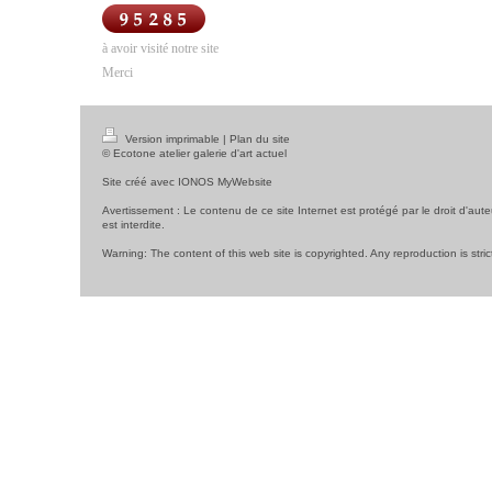
à avoir visité notre site
Merci
Version imprimable
|
Plan du site
© Ecotone atelier galerie d'art actuel
Site créé avec
IONOS MyWebsite
Avertissement : Le contenu de ce site Internet est protégé par le droit d'aute
est interdite.
Warning: The content of this web site is copyrighted. Any reproduction is stric