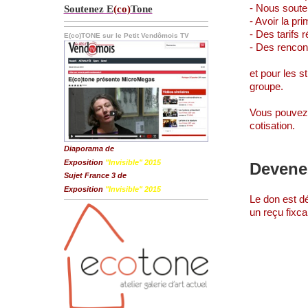
- Nous soute
Soutenez E
(co)
Tone
- Avoir la p
- Des tarifs 
E(co)TONE sur le Petit Vendômois TV
- Des rencont
et pour les s
groupe.
Vous pouvez 
cotisation.
Diaporama de
Exposition
"Invisible" 2015
Devene
Sujet France 3 de
Exposition
"Invisible" 2015
Le don est dé
un reçu fixca