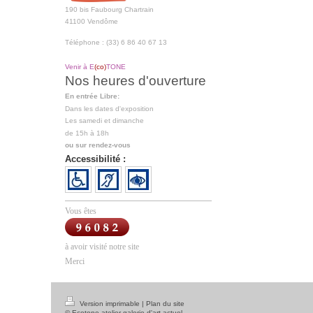
190 bis Faubourg Chartrain
41100 Vendôme
Téléphone : (33) 6 86 40 67 13
Venir à E
(co)
TONE
Nos heures d'ouverture
En entrée Libre:
Dans les dates d'exposition
Les samedi et dimanche
de 15h à 18h
ou sur rendez-vous
Accessibilité :
Vous êtes
à avoir visité notre site
Merci
Version imprimable
|
Plan du site
© Ecotone atelier galerie d'art actuel