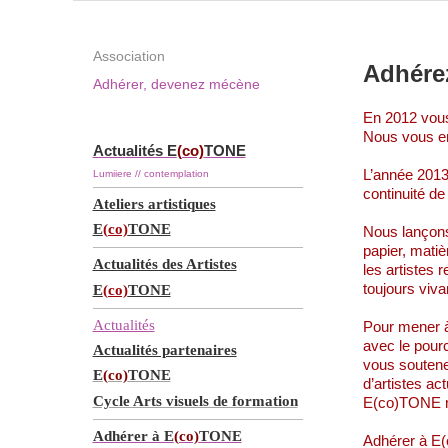
Association
Adhére
Adhérer, devenez mécène
En 2012 vous
Nous vous en
Actualités E
(co)
TONE
L’année 2013
Lumiiere // contemplation
continuité de
Ateliers artistiques
E
(co)
TONE
Nous lançons
papier, matiè
Actualités des Artistes
les artistes 
toujours viva
E
(co)
TONE
Actualités
Pour mener à
avec le pour
Actualités partenaires
vous soutenez
E
(co)
TONE
d’artistes ac
Cycle Arts visuels de formation
E(co)TONE ne
Adhérer à E
(co)
TONE
Adhérer à E(