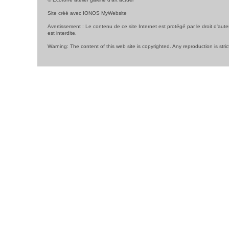
Site créé avec
IONOS MyWebsite
Avertissement : Le contenu de ce site Internet est protégé par le droit d'aute
est interdite.
Warning: The content of this web site is copyrighted. Any reproduction is stric