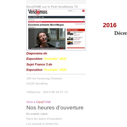
E(co)TONE sur le Petit Vendômois TV
2016
Déce
Diaporama de
Exposition
"Invisible" 2015
Sujet France 3 de
Exposition
"Invisible" 2015
190 bis Faubourg Chartrain
41100 Vendôme
Téléphone : (33) 6 86 40 67 13
Venir à E
(co)
TONE
Nos heures d'ouverture
En entrée Libre:
Dans les dates d'exposition
Les samedi et dimanche