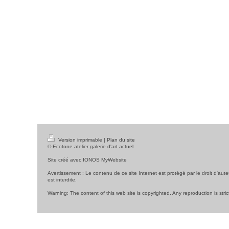
Version imprimable
|
Plan du site
© Ecotone atelier galerie d'art actuel
Site créé avec
IONOS MyWebsite
Avertissement : Le contenu de ce site Internet est protégé par le droit d'aute
est interdite.
Warning: The content of this web site is copyrighted. Any reproduction is stric