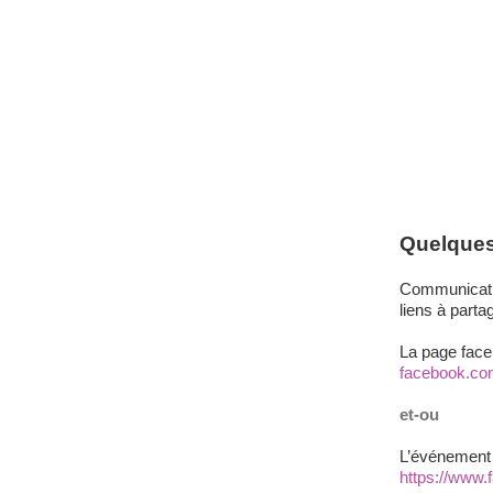
Quelques 
Communicatio
liens à partag
La page fac
facebook.co
et-ou
L’événement d
https://www