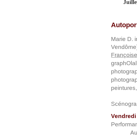
Juill
Autopor
Marie D. i
Vendôme
Françoise 
graphOlal
photogra
photogra
peintures
Scénogra
Vendredi 
Performa
Au