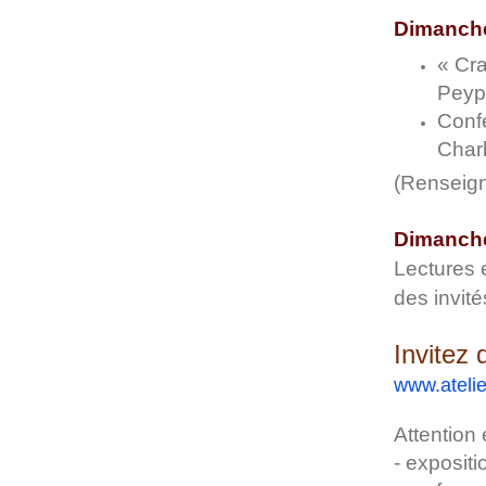
Dimanche 
« Cra
Peyp
Confe
Char
(Renseign
Dimanche 
Lectures e
des invit
Invitez 
www.atelie
Attention 
- exposit